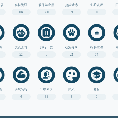
广告
科技资讯
软件与应用
搞笑精选
影片资源
104
330
89
116
关
美食烹饪
旅行日志
萌宠分享
招聘求职
22
5
22
34
普
天气预报
社交网络
艺术
教育
6
38
3
0