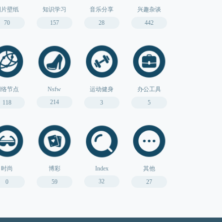
图片壁纸
知识学习
音乐分享
兴趣杂谈
70
157
28
442
网络节点
Nsfw
运动健身
办公工具
214
118
3
5
时尚
博彩
Index
其他
32
0
59
27