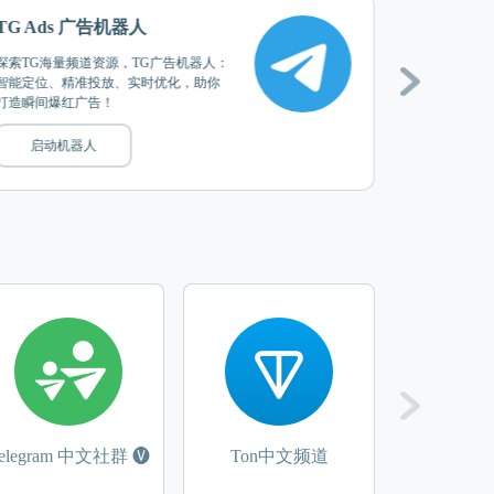
TG Ads 广告机器人
Ton流量
探索TG海量频道资源，TG广告机器人：
Ton自助投
智能定位、精准投放、实时优化，助你
频道和群组
打造瞬间爆红广告！
断的流量。
启动机器人
启动机
elegram 中文社群 🅥
Ton中文频道