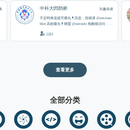
匿名板 https://liyin.nekocandy.moe 匿名版回答 @l
中科大💌鹊桥
ynote_anonymous
谈
兴趣杂谈
不定時推送妮可藥丸💊訊息，投稿请 @ustcsearc
hbot 高校藥丸💊聯盟 @univinfo 免翻墙访问： tel
ega.one/s/ustc_pill 如果您发现本频道很久没有更
2283
/
新，一般而言是管理太懒，有时是因为投稿bot
宕机，极少可能是妮可建成了世一大之后药丸💊
失格。
查看更多
全部分类