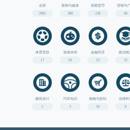
全部
新闻与媒体
加密货币
营销与
2903
389
238
68
体育竞技
游戏休闲
金融经济
政治相
17
93
53
55
建筑设计
汽车知识
购物与折扣
法律科
1
5
54
6