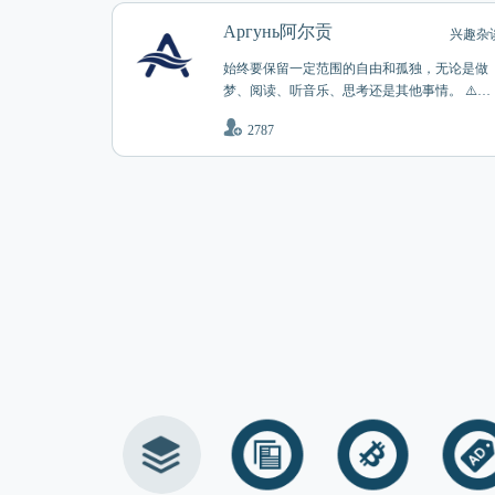
Аргунь阿尔贡
兴趣杂
始终要保留一定范围的自由和孤独，无论是做
梦、阅读、听音乐、思考还是其他事情。 ⚠️本
频道退出后自动封禁，请退出前思虑再三 群组:
2787
@RiverArgun 联系: @ArgunRiver_bot 助力：t.me
boost/ArgunRiver