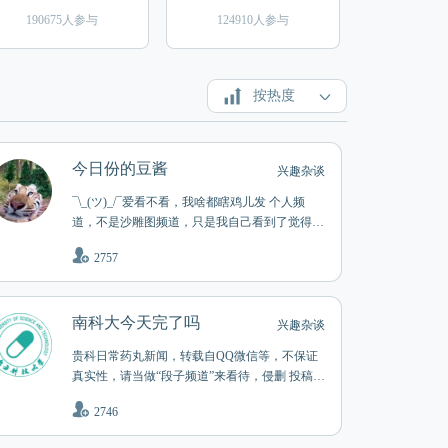
190675人参与
124910人参与
按热度
今日份的豆酱
兴趣杂谈
¯\_(ツ)_/¯爱看不看，我啥都瞎鸡儿发 个人频
道，不是沙雕图频道，只是我自己看到了觉得好
玩的会顺便发 观点不同，智商不够，有错就改
2757
评论区禁止键政，禁止侮辱性发言 发新闻不一
定经过证实，假新闻可以在评论里说嗷 不会发
真色图，但是部分图片可能不适合在公众场合
南科大今天完了吗
看，部分图片可能掉 SAN 频道群： @today_bea
兴趣杂谈
ns 子频道： 酷安智障欢乐多 @coolapkzz
贵科日常药丸新闻，转载自QQ微信等，不保证
真实性，请当做“段子频道”来看待，侵删 投稿bo
t @SUSTechAutoGG_bot 💊友校查询：@univinfo
2746
太多了就不一一写了。