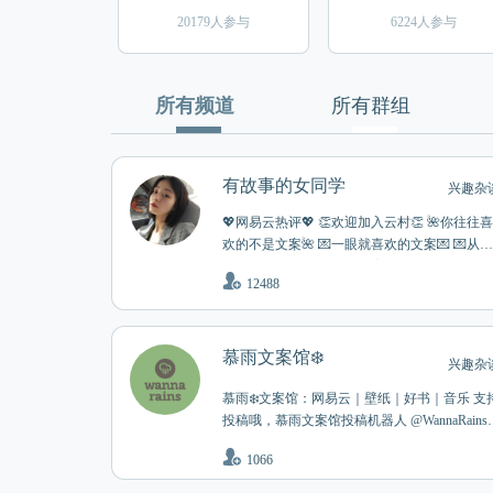
20179人参与
6224人参与
所有频道
所有群组
有故事的女同学
兴趣杂
💖网易云热评💖 👏欢迎加入云村👏 🌺你往往喜
欢的不是文案🌺 💌一眼就喜欢的文案💌 💌从来
都是感同身受💌 💌好的文案千篇一律💌 💌有趣
12488
的文案万里挑一💌 💌总有一句治愈系💌 💌能够
说到你的心坎里💌 🈲如有打扰请关闭消息通知
🈲 👏群组 @wangyiwenan 👏文案投稿商务 @Y1
2244
慕雨文案馆❄️
兴趣杂
慕雨❄️文案馆：网易云｜壁纸｜好书｜音乐 支
投稿哦，慕雨文案馆投稿机器人 @WannaRainsb
t 已完成，欢迎大家积极前来投稿！ 最后，希
1066
每个人都能找到自己心灵的归宿。