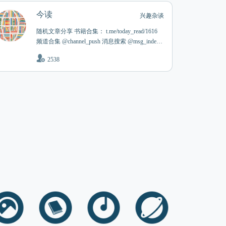
今读
兴趣杂谈
随机文章分享 书籍合集： t.me/today_read/1616
频道合集 @channel_push 消息搜索 @msg_index_
bot
2538