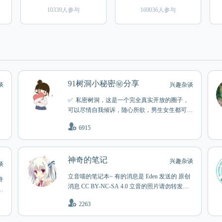
10339人参与
169036人参与
91树洞小秘密㊙️分享
谈
兴趣杂谈
✅ 私密树洞，这是一个完全真实开放的圈子，
可以尽情自我倾诉，随心所欲，男生女生都可以
自由匿名投稿交流谈天说地，分享生活，反差女
6915
友自拍，淫妻良家，成人性爱技巧，绿帽偷情，
约炮一夜情，闷骚娇妻，暧昧同事，楼凤会所按
1
摩私密spa体验，在这里尽情释放内心的欲望，
神奇的笔记
表达内心真实想法，突破成人私密，畅所欲言真
兴趣杂谈
谈
实性爱经历。 投稿：@lelezs91_bot
立音喵的笔记本~ 有的消息是 Eden 发送的 原创
持
消息 CC BY-NC-SA 4.0 立音的照片请勿转发至 T
o
elegram 之外，在 Telegram 内部分享时请使用 For
望
2263
ward 评论功能已开启 请勿加入评论群组 使用 @
SohaDays 的脚本自动踢出评论群组内的用户。