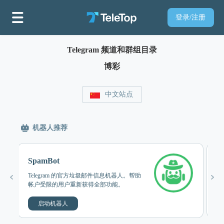
登录/注册
Telegram 频道和群组目录
博彩
中文站点
机器人推荐
SpamBot
M
Telegram 的官方垃圾邮件信息机器人。帮助
粉
帐户受限的用户重新获得全部功能。
完
启动机器人