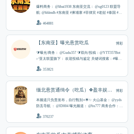
爆料商务： @libai1938 东南亚交流： @xg0123 联盟导
航: @hhlmdh #东南亚 #柬埔寨 #菲律宾 #老挝 #泰国 #缅
北 #迪拜 #吃瓜 #悬赏 #曝光 #金三角
464881
【东南亚】曝光悬赏吃瓜
博彩
🔰曝光/商务： @Gudu357 🔰双向/投稿：@YTT357Bot
✅亚太联盟旗下： 欢迎投稿与鉴定 关键词搜索：#曝光
#悬赏 #骗子 #跑路 #跳票 #黑平台 #东南亚 #柬埔寨 #菲
353821
律宾 #缅甸 #缅北 #迪拜 #泰国 #狗推 #新闻 #寻人启事
缅北悬赏通缉令（吃瓜）❖盈丰娱乐冠名🅥
博彩
本频道只负责发布，自行甄别⭐️🌟✨ 火山基金： @yyds
防丢导航 ： @ID004 曝光频道： @bx777 商务合作：
@vip1obot 💸 盈丰娱乐 💸 西港实力大台 💸 💸 大额无忧
370237
💸 每日存送10% 💸 💰官方网站： 1060866.COM #东南
亚 #柬埔寨 #菲律宾 #缅甸 #泰国