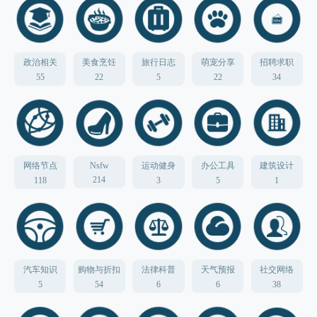
政治相关
美食烹饪
旅行日志
萌宠分享
招聘求职
55
22
5
22
34
网络节点
Nsfw
运动健身
办公工具
建筑设计
214
118
3
5
1
汽车知识
购物与折扣
法律科普
天气预报
社交网络
5
54
6
6
38