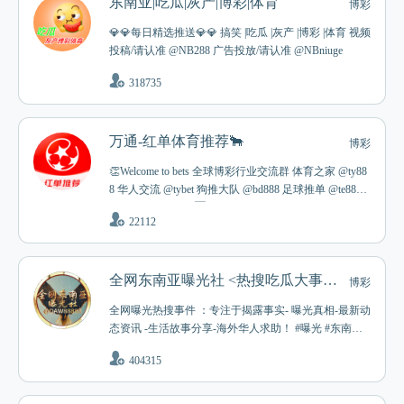
东南亚|吃瓜|灰产|博彩|体育
博彩
💎💎每日精选推送💎💎 搞笑 |吃瓜 |灰产 |博彩 |体育 视频
投稿/请认准 @NB288 广告投放/请认准 @NBniuge
318735
万通-红单体育推荐🐂
博彩
👏Welcome to bets 全球博彩行业交流群 体育之家 @ty88
8 华人交流 @tybet 狗推大队 @bd888 足球推单 @te888
网红看片 @by888 🈲黄/血腥/政治/谩骂/刷屏广告 ● 月炒
22112
群前三安排管理，无担保 商务&检举-群主 @axing 体育
之家 © 2018-2025 #体育 #代理 #交流 #博彩 #炒币
全网东南亚曝光社 <热搜吃瓜大事件>
博彩
全网曝光热搜事件 ：专注于揭露事实- 曝光真相-最新动
态资讯 -生活故事分享-海外华人求助！ #曝光 #东南亚 #
柬埔寨 #泰国 #菲律宾 #缅甸 #老挝 #迪拜 #新加坡 #越
404315
南 #大事件 商务合作认准宝子： @daw888880 本频道没
有中间商【非本人谈的商务广告不能信】 让你看尽海
外华人大小事！ Hello @Telegram My channel has not viol