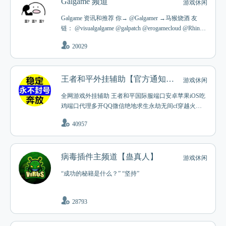
Galgame 频道
游戏休闲
Galgame 资讯和推荐 你→ @Galgamer →马猴烧酒 友
链： @visualgalgame @galpatch @erogamecloud @RhineLi
brary 莱茵图书馆 文章： https://Galgamer.eu.org •广告位
20029
长期招租• 捐赠： 有关捐赠事宜请联系群主。
王者和平外挂辅助【官方通知群】
游戏休闲
全网游戏外挂辅助 王者和平国际服端口安卓苹果iOS吃
鸡端口代理多开QQ微信绝地求生永劫无间cf穿越火线L
OL联盟超凡先锋原神apex 守望先锋 萤火突击 鹅鸭杀内
40957
部定制工作室稳定项目
病毒插件主频道【蛊真人】
游戏休闲
“成功的秘籍是什么？” “坚持”
28793