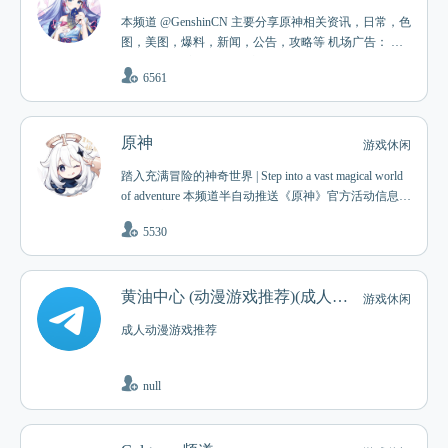
本频道 @GenshinCN 主要分享原神相关资讯，日常，色
图，美图，爆料，新闻，公告，攻略等 机场广告： @tn
tv2yyds 频道主联系/赞助方式： @BlueSkyXN_PM_bot
6561
欢迎投稿，留言，意见，建议，反馈，咨询 About/EN
G: https://t.me/GenshinCN/7310 友链 @blueskyxnblog @m
ihoyoshit @GenshinImpact @YuanShen
原神
游戏休闲
踏入充满冒险的神奇世界 | Step into a vast magical world
of adventure 本频道半自动推送《原神》官方活动信息、
公告和宣传视频等。 This channel semi-automatically posts
5530
official news and videos. ** 非官方频道 | UNOFFICIAL C
HANNEL **
黄油中心 (动漫游戏推荐)(成人频道)
游戏休闲
成人动漫游戏推荐
null