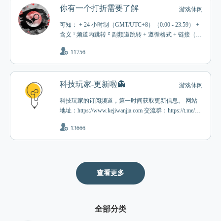
你有一个打折需要了解
游戏休闲
可知： + 24 小时制（GMT/UTC+8）（0:00 - 23:59） +
含义 ᵀ 频道内跳转 ᙆ 副频道跳转 + 遵循格式 + 链接（尽
量源头） + 浏览以 PC 端为佳 几点： + 对广播困惑想补
11756
充或分享可留言 + 广播会因修改与补充时常变化 发布
但不限： + 周榜、折扣、资讯、喜加一、TOP 相关： +
附属频道 @Vwyxrd + 群组 @SteamTG + 群误封和反馈
科技玩家-更新啦👻
等 @huaguanYj + UNO 游戏 t.me/joinchat/EGSkXEP_WA
游戏休闲
etQbj_
科技玩家的订阅频道，第一时间获取更新信息。 网站
地址：https://www.kejiwanjia.com 交流群：https://t.me/kej
iwanjia
13666
查看更多
全部分类