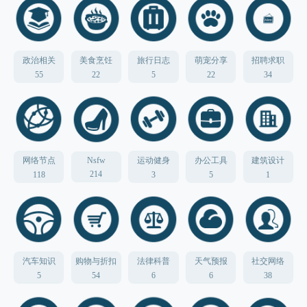
政治相关
美食烹饪
旅行日志
萌宠分享
招聘求职
55
22
5
22
34
网络节点
Nsfw
运动健身
办公工具
建筑设计
214
118
3
5
1
汽车知识
购物与折扣
法律科普
天气预报
社交网络
5
54
6
6
38