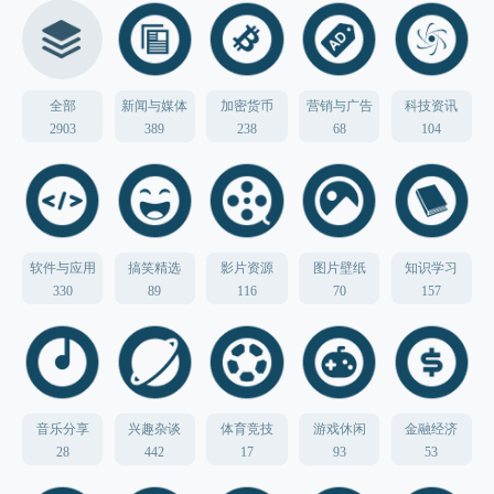
全部
新闻与媒体
加密货币
营销与广告
科技资讯
2903
389
238
68
104
软件与应用
搞笑精选
影片资源
图片壁纸
知识学习
330
89
116
70
157
音乐分享
兴趣杂谈
体育竞技
游戏休闲
金融经济
28
442
17
93
53