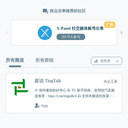
按点击率推荐的社区
广告
X-Panel 社交媒体账号出售
20179人参与
所有频道
所有群组
按热度
庭说 TingTalk
办公工具
🌱 保持蓬勃的好奇心 📝 TG 新手指南、使用技巧及频
道推荐：https://t.me/tingtalk/4 👍 支持本频道的发展：htt
ps://t.me/tingtalk/41 📣 个人博客，或此频道的静默更新
7939
会发布在：叨庭涂说 @tingtalk_all ❓有问题，找庭勃
士，请移步讨论组 @tingtalk_group