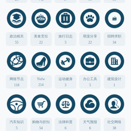
政治相关
美食烹饪
旅行日志
萌宠分享
招聘求职
55
22
5
22
34
网络节点
Nsfw
运动健身
办公工具
建筑设计
214
118
3
5
1
汽车知识
购物与折扣
法律科普
天气预报
社交网络
5
54
6
6
38