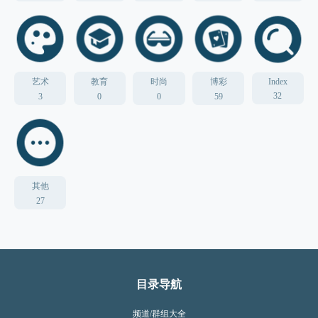
艺术
教育
时尚
博彩
Index
32
3
0
0
59
其他
27
目录导航
频道/群组大全