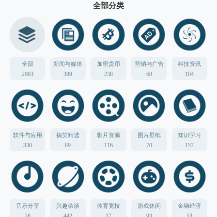
全部分类
全部
新闻与媒体
加密货币
营销与广告
科技资讯
2903
389
238
68
104
软件与应用
搞笑精选
影片资源
图片壁纸
知识学习
330
89
116
70
157
音乐分享
兴趣杂谈
体育竞技
游戏休闲
金融经济
28
442
17
93
53